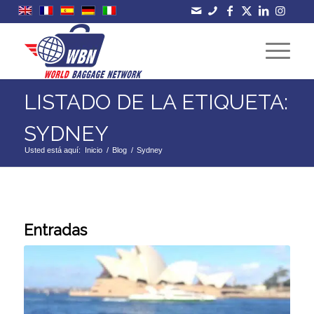
LISTADO DE LA ETIQUETA:
SYDNEY
Usted está aquí:
Inicio
/
Blog
/
Sydney
Entradas