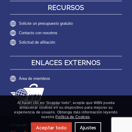
RECURSOS
Solicite un presupuesto gratuito
Contacto con nosotros
Solicitud de afiliación
ENLACES EXTERNOS
Área de miembros
Al hacer clic en "Aceptar todo", acepta que WBN pueda
almacenar cookies en su dispositivo para mejorar su
experiencia de usuario. Obtenga más información leyendo
nuestra
Política de Cookies
.
© Copyright - World Baggage Network
Aceptar todo
Ajustes