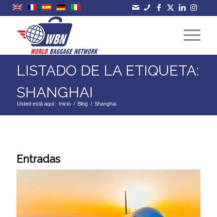
LISTADO DE LA ETIQUETA:
SHANGHAI
Usted está aquí:
Inicio
/
Blog
/
Shanghai
Entradas