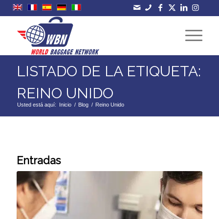
LISTADO DE LA ETIQUETA:
REINO UNIDO
Usted está aquí:
Inicio
/
Blog
/
Reino Unido
Entradas