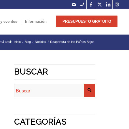
 y eventos
Información
PRESUPUESTO GRATUITO
stá aquí:
Inicio
/
Blog
/
Noticias
/
Reapertura de los Países Bajos
BUSCAR
CATEGORÍAS