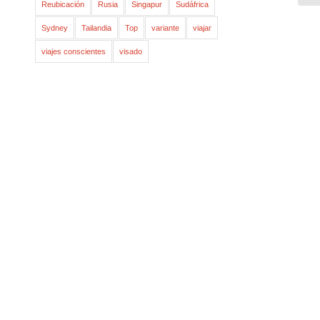
Reubicación
Rusia
Singapur
Sudáfrica
Sydney
Tailandia
Top
variante
viajar
viajes conscientes
visado