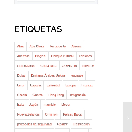
ETIQUETAS
Abrir
Abu Dhabi
Aeropuerto
Atenas
Australia
Bélgica
Choque cultural
consejos
Coronavirus
Costa Rica
COVID-19
covid19
Dubai
Emiratos Árabes Unidos
equipaje
Error
España
Estambul
Europa
Francia
Grecia
Guerra
Hong kong
inmigración
Italia
Japón
mauricio
Mover
Nueva Zelandia
Omicron
Países Bajos
protocolos de seguridad
Reabrir
Restricción