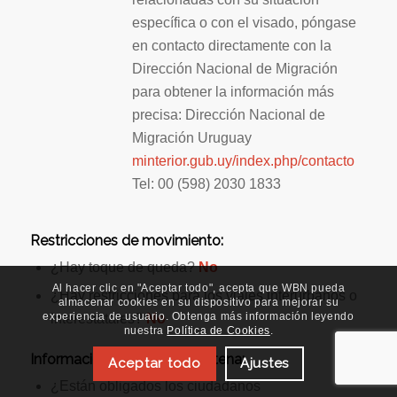
específica o con el visado, póngase
en contacto directamente con la
Dirección Nacional de Migración
para obtener la información más
precisa: Dirección Nacional de
Migración Uruguay
minterior.gub.uy/index.php/contacto
Tel: 00 (598) 2030 1833
Restricciones de movimiento:
¿Hay toque de queda?
No
Al hacer clic en "Aceptar todo", acepta que WBN pueda
¿Hay restricciones para los viajes interurbanos o
almacenar cookies en su dispositivo para mejorar su
experiencia de usuario. Obtenga más información leyendo
interestatales?
No
nuestra
Política de Cookies
.
Información sobre la cuarentena:
Aceptar todo
Ajustes
¿Están obligados los ciudadanos