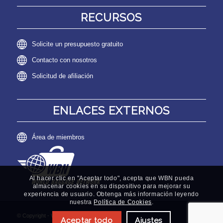
RECURSOS
Solicite un presupuesto gratuito
Contacto con nosotros
Solicitud de afiliación
ENLACES EXTERNOS
Área de miembros
Al hacer clic en "Aceptar todo", acepta que WBN pueda
almacenar cookies en su dispositivo para mejorar su
experiencia de usuario. Obtenga más información leyendo
nuestra
Política de Cookies
.
© Copyright - World Baggage Network
Aceptar todo
Ajustes