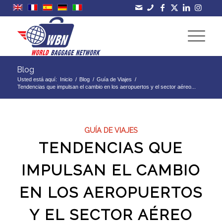
Blog
Usted está aquí:
Inicio
/
Blog
/
Guía de Viajes
/
Tendencias que impulsan el cambio en los aeropuertos y el sector aéreo...
GUÍA DE VIAJES
TENDENCIAS QUE
IMPULSAN EL CAMBIO
EN LOS AEROPUERTOS
Y EL SECTOR AÉREO