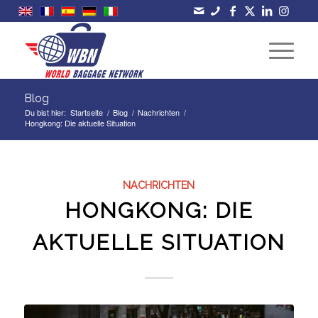
Blog
Du bist hier:
Startseite
/
Blog
/
Nachrichten
/
Hongkong: Die aktuelle Situation
NACHRICHTEN
HONGKONG: DIE
AKTUELLE SITUATION