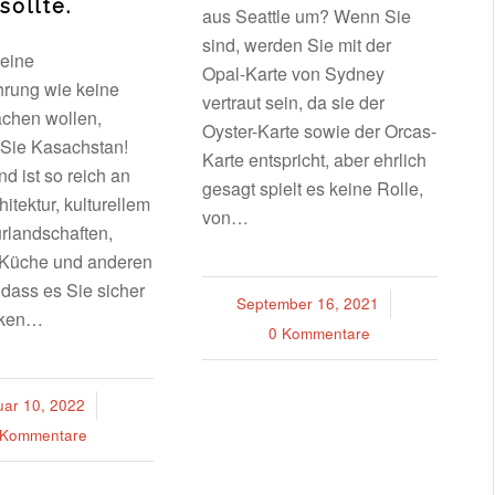
sollte.
aus Seattle um? Wenn Sie
sind, werden Sie mit der
eine
Opal-Karte von Sydney
hrung wie keine
vertraut sein, da sie der
chen wollen,
Oyster-Karte sowie der Orcas-
Sie Kasachstan!
Karte entspricht, aber ehrlich
d ist so reich an
gesagt spielt es keine Rolle,
hitektur, kulturellem
von…
rlandschaften,
r Küche und anderen
dass es Sie sicher
September 16, 2021
/
cken…
0 Kommentare
uar 10, 2022
/
 Kommentare