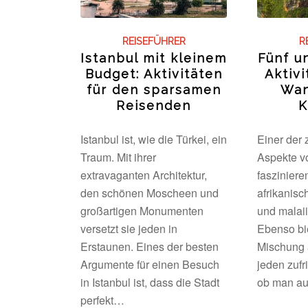
REISEFÜHRER
R
Istanbul mit kleinem
Fünf u
Budget: Aktivitäten
Aktivi
für den sparsamen
Wan
Reisenden
K
Istanbul ist, wie die Türkei, ein
Einer der 
Traum. Mit ihrer
Aspekte vo
extravaganten Architektur,
faszinier
den schönen Moscheen und
afrikanis
großartigen Monumenten
und malai
versetzt sie jeden in
Ebenso bie
Erstaunen. Eines der besten
Mischung a
Argumente für einen Besuch
jeden zufr
in Istanbul ist, dass die Stadt
ob man a
perfekt…