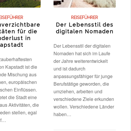
EISEFÜHRER
REISEFÜHRER
nverzichtbare
Der Lebensstil des
täten für die
digitalen Nomaden
derlust in
apstadt
Der Lebensstil der digitalen
Nomaden hat sich im Laufe
zauberhaftesten
der Jahre weiterentwickelt
n Kapstadt ist die
und ist dadurch
ende Mischung aus
anpassungsfähiger für junge
chen, europäischen
Berufstätige geworden, die
ischen Einflüssen.
umziehen, arbeiten und
tet die Stadt eine
verschiedene Ziele erkunden
us Aktivitäten, die
wollen. Verschiedene Länder
ieden stellen, egal
haben…
uf…