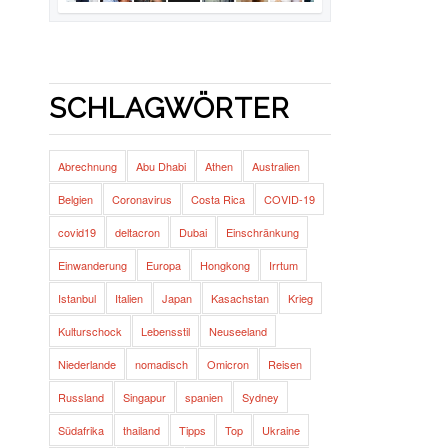
SCHLAGWÖRTER
Abrechnung
Abu Dhabi
Athen
Australien
Belgien
Coronavirus
Costa Rica
COVID-19
covid19
deltacron
Dubai
Einschränkung
Einwanderung
Europa
Hongkong
Irrtum
Istanbul
Italien
Japan
Kasachstan
Krieg
Kulturschock
Lebensstil
Neuseeland
Niederlande
nomadisch
Omicron
Reisen
Russland
Singapur
spanien
Sydney
Südafrika
thailand
Tipps
Top
Ukraine