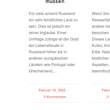
müssen
Für viele scheint Russland
Wenn Sie 
ein sehr feindliches Land zu
Reiseerfa
sein. Dies ist jedoch ein
andere ma
reiner Irrglaube. Einer
besuchen 
Umfrage zufolge ist der Grad
Dieses Lan
der Lebensfreude in
Kultur, Arc
Russland höher als in
Erbe, Natu
anderen europäischen
köstliche
Ländern wie Portugal oder
Aspekten, 
Griechenland.…
beeindru
Februar 16, 2022
/
Febr
0 Kommentare
0