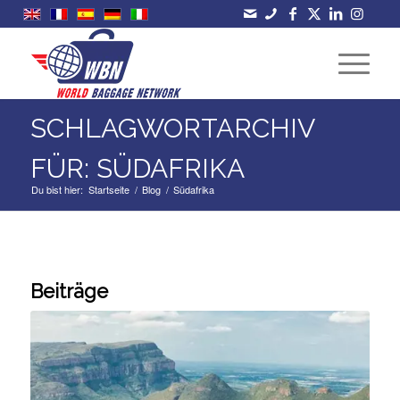
SCHLAGWORTARCHIV
FÜR: SÜDAFRIKA
Du bist hier:
Startseite
/
Blog
/
Südafrika
Beiträge