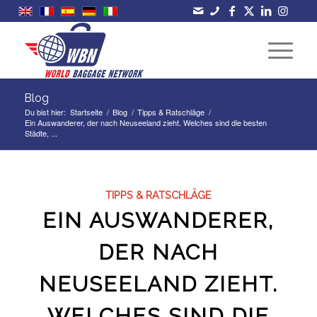
Blog
Du bist hier:
Startseite
/
Blog
/
Tipps & Ratschläge
/
Ein Auswanderer, der nach Neuseeland zieht. Welches sind die besten
Städte, ...
TIPPS & RATSCHLÄGE
EIN AUSWANDERER,
DER NACH
NEUSEELAND ZIEHT.
WELCHES SIND DIE