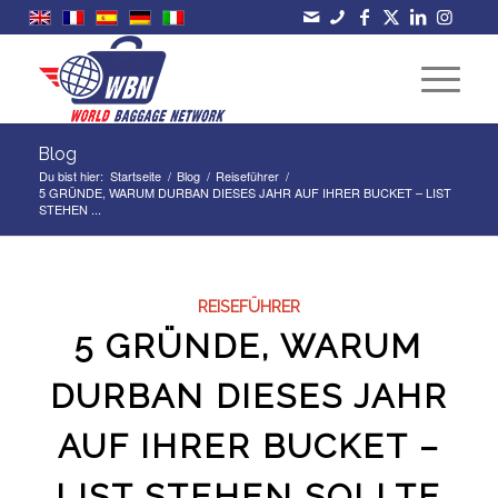
Blog
Du bist hier:
Startseite
/
Blog
/
Reiseführer
/
5 GRÜNDE, WARUM DURBAN DIESES JAHR AUF IHRER BUCKET – LIST
STEHEN ...
REISEFÜHRER
5 GRÜNDE, WARUM
DURBAN DIESES JAHR
AUF IHRER BUCKET –
LIST STEHEN SOLLTE