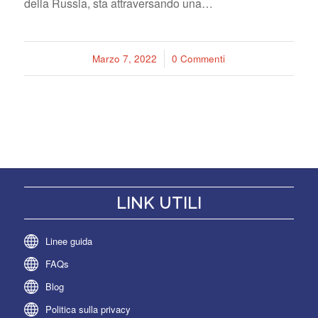
della Russia, sta attraversando una…
Marzo 7, 2022
/
0 Commenti
LINK UTILI
Linee guida
FAQs
Blog
Politica sulla privacy