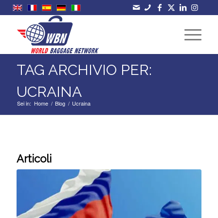
TAG ARCHIVIO PER:
UCRAINA
Sei in:
Home
/
Blog
/
Ucraina
Articoli