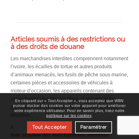
Articles soumis à des restrictions ou
à des droits de douane
Les marchandises interdites comprennent notamment
l’ivoire, les écailles de tortue et autres produits
d’animaux menacés, les fusils de pêche sous-marine,
certaines pièces et accessoires de véhicules à
moteur d’occasion, les appareils contenant des
chlorofluorocarbones, les fibres d’amiante et les
En cliquant sur « Tout Accepter », vous acceptez que WBN
puisse stocker des cookies sur votre appareil pour améliorer
publications/films/supports de lecture à caractère
votre expérience utilisateur. Pour en savoir plus, lisez notre
obscène.
politique sur les cookies
.
A
Tout Accepter
Paramétrer
liste détaillée des marchandises interdites