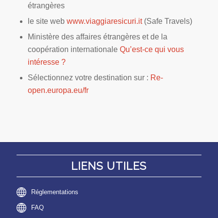
étrangères
le site web
www.viaggiaresicuri.it
(Safe Travels)
Ministère des affaires étrangères et de la
coopération internationale
Qu’est-ce qui vous
intéresse ?
Sélectionnez votre destination sur :
Re-
open.europa.eu/fr
LIENS UTILES
Réglementations
FAQ