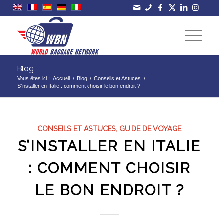
Blog
Vous êtes ici :
Accueil
/
Blog
/
Conseils et Astuces
/
S’installer en Italie : comment choisir le bon endroit ?
CONSEILS ET ASTUCES
,
GUIDE DE VOYAGE
S’INSTALLER EN ITALIE
: COMMENT CHOISIR
LE BON ENDROIT ?