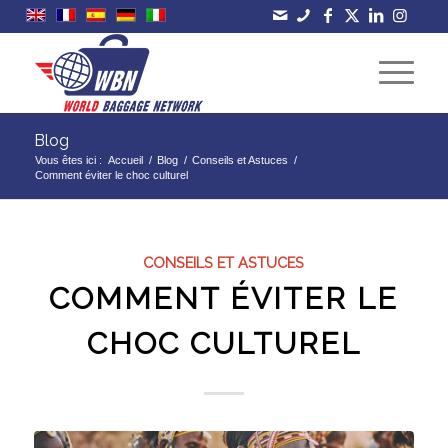
Blog
Vous êtes ici :
Accueil
/
Blog
/
Conseils et Astuces
/
Comment éviter le choc culturel
CONSEILS ET ASTUCES
COMMENT ÉVITER LE
CHOC CULTUREL