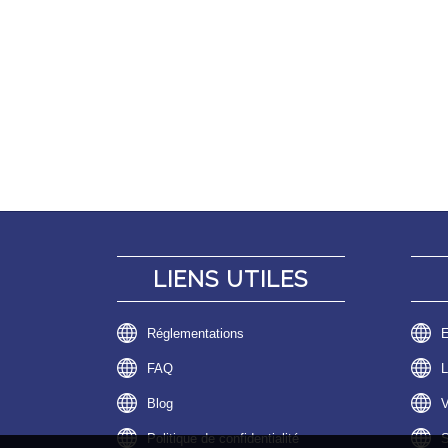
LIENS UTILES
Réglementations
E
FAQ
L
Blog
V
Politique de confidentialité
S