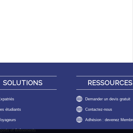
SOLUTIONS
RESSOURCES
xpatriés
Demander un devis gratuit
es étudiants
Contactez-nous
oyageurs
Adhésion : devenez Membr
ports et événements