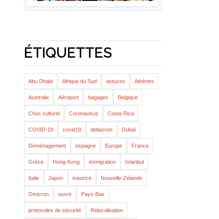
ÉTIQUETTES
Abu Dhabi
Afrique du Sud
astuces
Athènes
Australie
Aéroport
bagages
Belgique
Choc culturel
Coronavirus
Costa Rica
COVID-19
covid19
deltacron
Dubaï
Déménagement
espagne
Europe
France
Grèce
Hong-Kong
immigration
Istanbul
Italie
Japon
maurice
Nouvelle-Zélande
Omicron
ouvrir
Pays-Bas
protocoles de sécurité
Relocalisation