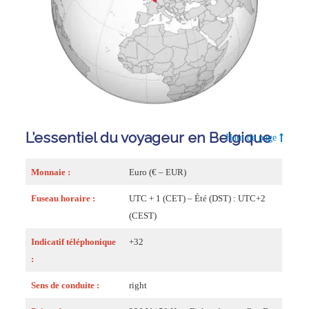
L’essentiel du voyageur en Belgique
Haut de page
Monnaie :
Euro (€ – EUR)
Fuseau horaire :
UTC + 1 (CET) – Été (DST) : UTC+2
(CEST)
Indicatif téléphonique
+32
:
Sens de conduite :
right