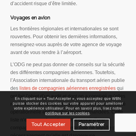
d’accident risque d’être limitée.
Voyages en avion
Les frontières régionales et internationales se sont
rouvertes. Pour obtenir les dernières informations,
renseignez-vous auprès de votre agence de voyage
avant de vous rendre à l’aéroport.
L’ODG ne peut pas donner de conseils sur la sécurité
des différentes compagnies aériennes. Toutefois,
l’Association internationale du transport aérien publie
des
listes de compagnies aériennes enregistrées
qui
ont fait l’objet d’un audit et dont on a constaté qu’elles
En cliquant sur « Tout Accepter », vous acceptez que WBN
respectaient un certain nombre de normes de sécurité
puisse stocker des cookies sur votre appareil pour améliorer
votre expérience utilisateur. Pour en savoir plus, lisez notre
opérationnelle et de pratiques recommandées. Cette
politique sur les cookies
.
liste n’est pas exhaustive et l’absence d’une
Tout Accepter
Paramétrer
compagnie aérienne dans cette liste ne signifie pas
nécessairement qu’elle est dangereuse.