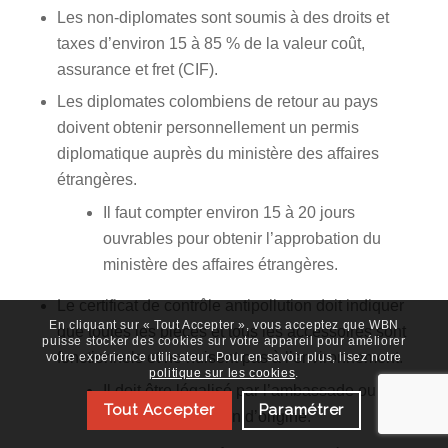
Les non-diplomates sont soumis à des droits et
taxes d’environ 15 à 85 % de la valeur coût,
assurance et fret (CIF).
Les diplomates colombiens de retour au pays
doivent obtenir personnellement un permis
diplomatique auprès du ministère des affaires
étrangères.
Il faut compter environ 15 à 20 jours
ouvrables pour obtenir l’approbation du
ministère des affaires étrangères.
Le certificat de contrôle antipollution doit indiquer
En cliquant sur « Tout Accepter », vous acceptez que WBN
que toutes les pièces et tous les accessoires sont
puisse stocker des cookies sur votre appareil pour améliorer
fonctionnels et ne nuisent pas à l’environnement.
votre expérience utilisateur. Pour en savoir plus, lisez notre
politique sur les cookies
.
Il doit être légalisé par l’ambassade ou le
Tout Accepter
Paramétrer
consulat colombien d’origine.