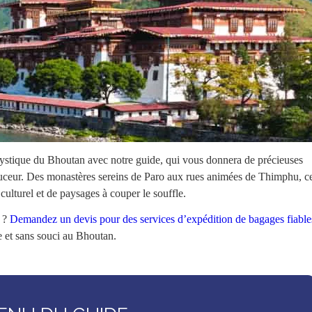
ystique du Bhoutan avec notre guide, qui vous donnera de précieuses
ouceur. Des monastères sereins de Paro aux rues animées de Thimphu, c
ulturel et de paysages à couper le souffle.
s ?
Demandez un devis pour des services d’expédition de bagages fiable
e et sans souci au Bhoutan.