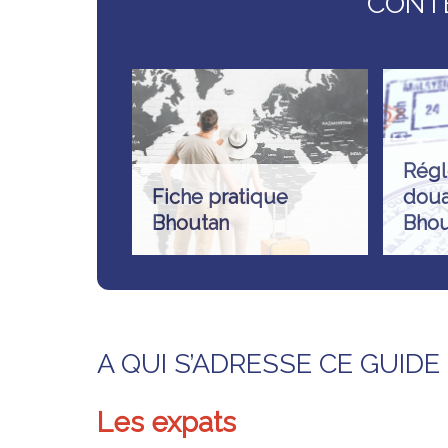
CONT
Régl
Fiche pratique
doua
Bhoutan
Bhou
A QUI S’ADRESSE CE GUIDE 
Les expats