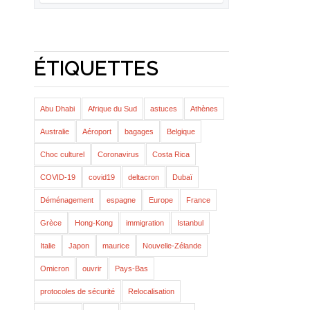
ÉTIQUETTES
Abu Dhabi
Afrique du Sud
astuces
Athènes
Australie
Aéroport
bagages
Belgique
Choc culturel
Coronavirus
Costa Rica
COVID-19
covid19
deltacron
Dubaï
Déménagement
espagne
Europe
France
Grèce
Hong-Kong
immigration
Istanbul
Italie
Japon
maurice
Nouvelle-Zélande
Omicron
ouvrir
Pays-Bas
protocoles de sécurité
Relocalisation