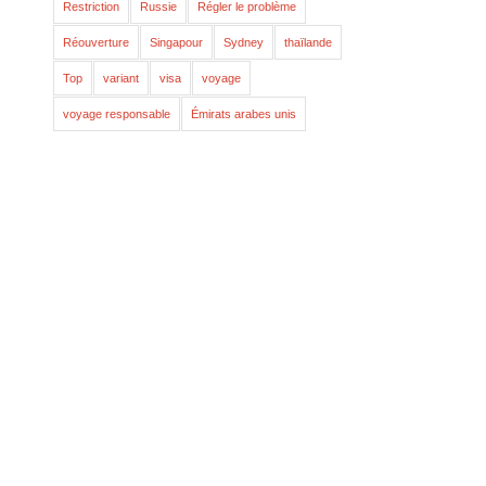
Restriction
Russie
Régler le problème
Réouverture
Singapour
Sydney
thaïlande
Top
variant
visa
voyage
voyage responsable
Émirats arabes unis