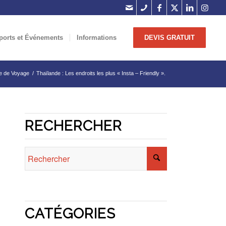
ports et Événements
Informations
DEVIS GRATUIT
e de Voyage
/
Thaïlande : Les endroits les plus « Insta – Friendly ».
RECHERCHER
CATÉGORIES