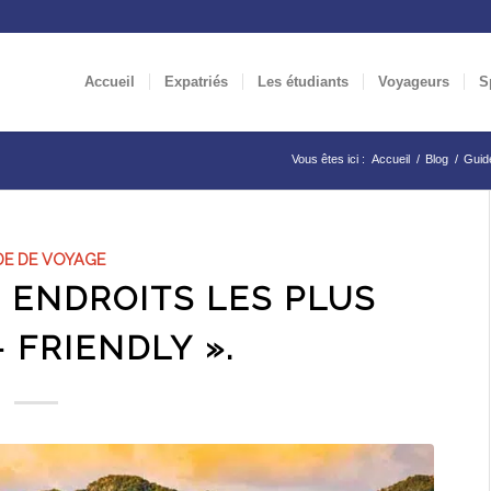
Accueil
Expatriés
Les étudiants
Voyageurs
S
Vous êtes ici :
Accueil
/
Blog
/
Guid
DE DE VOYAGE
S ENDROITS LES PLUS
– FRIENDLY ».