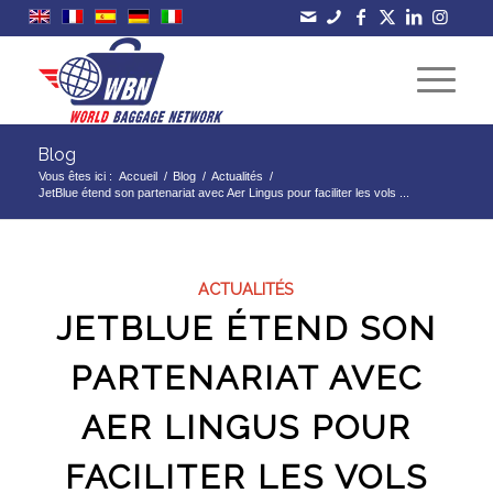
Blog
Vous êtes ici :
Accueil
/
Blog
/
Actualités
/
JetBlue étend son partenariat avec Aer Lingus pour faciliter les vols ...
ACTUALITÉS
JETBLUE ÉTEND SON
PARTENARIAT AVEC
AER LINGUS POUR
FACILITER LES VOLS