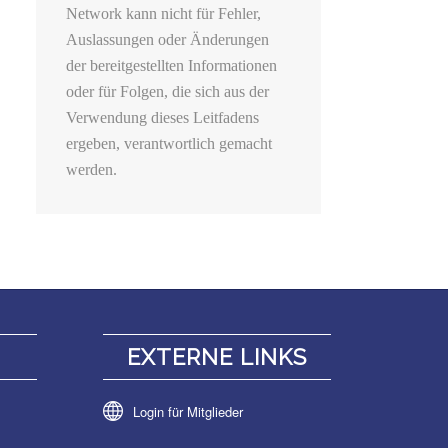
Network kann nicht für Fehler,
Auslassungen oder Änderungen
der bereitgestellten Informationen
oder für Folgen, die sich aus der
Verwendung dieses Leitfadens
ergeben, verantwortlich gemacht
werden.
N
EXTERNE LINKS
Login für Mitglieder