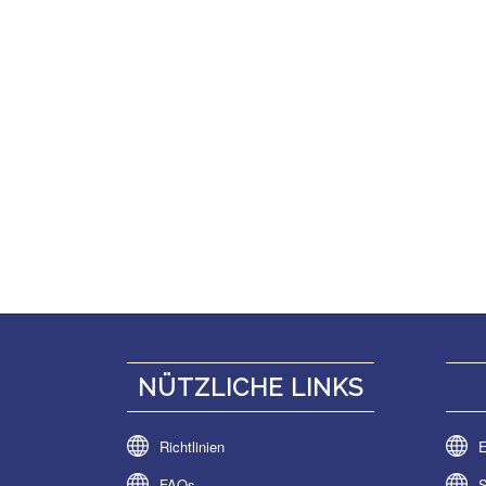
NÜTZLICHE LINKS
Richtlinien
E
FAQs
S