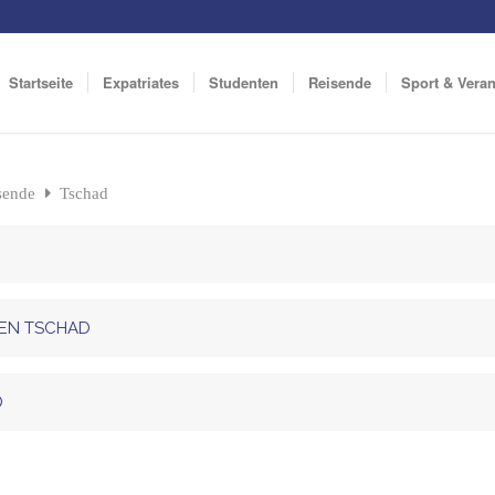
Startseite
Expatriates
Studenten
Reisende
Sport & Vera
isende
Tschad
DEN TSCHAD
D